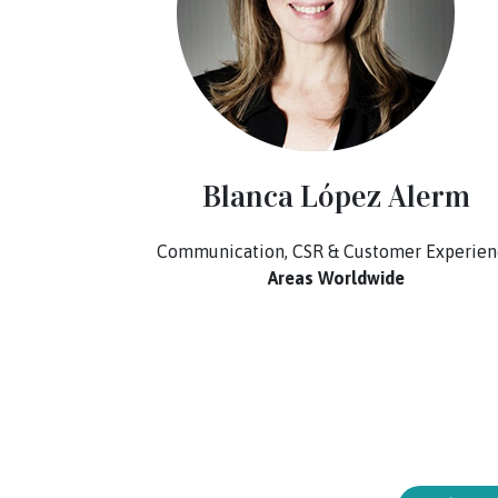
Nodal
Blanca López Alerm
Communication, CSR & Customer Experien
Areas Worldwide
ager
k